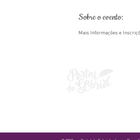
Sobre o evento:
Mais Informações e Inscriç
L
G
S
M
a