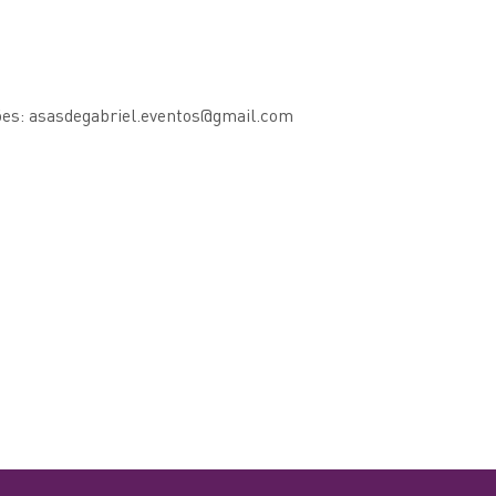
ões: asasdegabriel.eventos@gmail.com
ocalização:
Informaçõe
jardinsde
O-338, Pirenópolis - GO 72980-000, Brasil
Informaçõe
antuário de Gabriel (62) 99971-7514
terapia flo
aria Teresa Miralles (61) 99989-3388 (contato
jardinsde
través do WhatsApp)